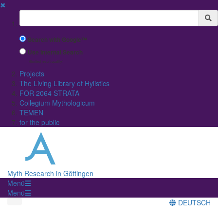
✖
Suchbegriff
Search with Google™
Use Internal Search
(limited result quality)
Projects
The Living Library of Hylistics
FOR 2064 STRATA
Collegium Mythologicum
TEMEN
for the public
Myth Research in Göttingen
Menü
Menü
DEUTSCH