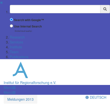
✖
Suchbegriff
Search with Google™
Use Internal Search
(limited result quality)
Research
Services
Institute
Team
Publications
Institut für Regionalforschung e.V.
Menü
Menü
DEUTSCH
Meldungen 2013