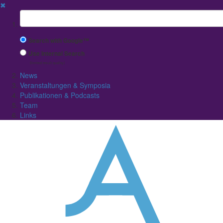
✖
Suchbegriff
Search with Google™
Use Internal Search
(limited result quality)
News
Veranstaltungen & Symposia
Publikationen & Podcasts
Team
Links