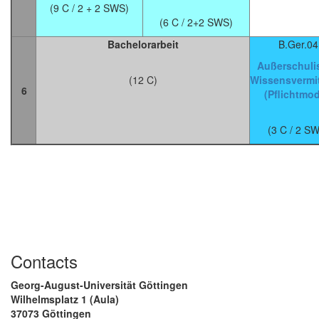
(9 C / 2 + 2 SWS)
(6 C / 2+2 SWS)
Bachelorarbeit
B.Ger.04
Außerschuli
(12 C)
Wissensvermi
6
(Pflichtmod
(3 C / 2 S
Contacts
Georg-August-Universität Göttingen
Wilhelmsplatz 1 (Aula)
37073 Göttingen