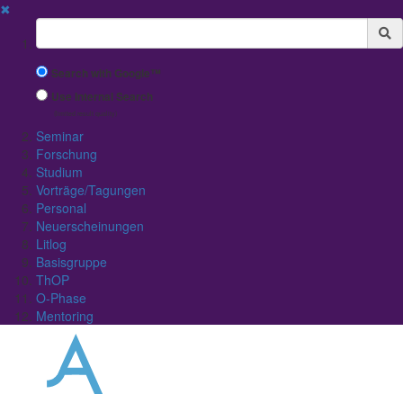
✖
Suchbegriff
Search with Google™
Use Internal Search
(limited result quality)
Seminar
Forschung
Studium
Vorträge/Tagungen
Personal
Neuerscheinungen
Litlog
Basisgruppe
ThOP
O-Phase
Mentoring