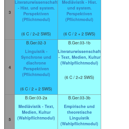
Literaturwissenschaft
Mediävistik - Hist.
- Hist. und system.
und system.
3
Perspektiven
Perspektiven
(Pflichtmodul)
(Pflichtmodul)
(6 C / 2+2 SWS)
(6 C / 2 + 2 SWS)
B.Ger.02-3
B.Ger.03-1b
Linguistik -
Literaturwissenschaft
Synchrone und
- Text, Medien, Kultur
diachrone
(Wahlpflichtmodul)
4
Perspektiven
(Pflichtmodul)
(6 C / 2+2 SWS)
(6 C / 2 + 2 SWS)
B.Ger.03-2a
B.Ger.03-3b
Mediävistik - Text,
Empirische und
Medien, Kultur
theoretische
(Wahlpflichtmodul)
Linguistik
5
(Wahlpflichtmodul)