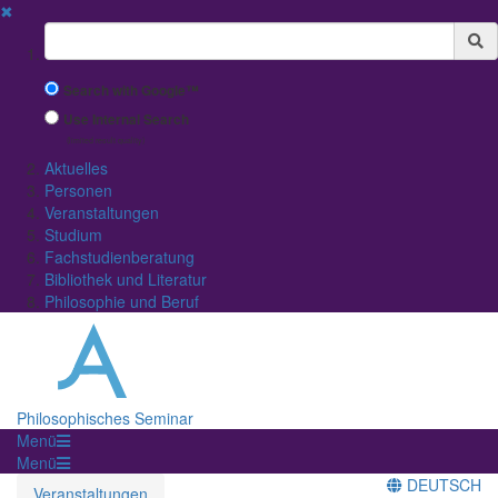
✖
Suchbegriff
Search with Google™
Use Internal Search
(limited result quality)
Aktuelles
Personen
Veranstaltungen
Studium
Fachstudienberatung
Bibliothek und Literatur
Philosophie und Beruf
Philosophisches Seminar
Menü
Menü
DEUTSCH
Veranstaltungen