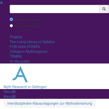
✖
Suchbegriff
Search with Google™
Use Internal Search
(limited result quality)
Projects
The Living Library of Hylistics
FOR 2064 STRATA
Collegium Mythologicum
TEMEN
for the public
Myth Research in Göttingen
Menü
Menü
Interdisziplinäre Klausurtagungen zur Mythosforschung