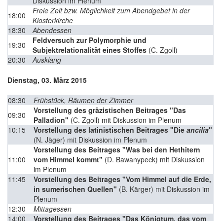
Diskussion im Plenum
Freie Zeit bzw. Möglichkeit zum Abendgebet in der
18:00
Klosterkirche
18:30
Abendessen
Feldversuch zur Polymorphie und
19:30
Subjektrelationalität eines Stoffes
(C. Zgoll)
20:30
Ausklang
Dienstag, 03. März 2015
08:30
Frühstück, Räumen der Zimmer
Vorstellung des gräzistischen Beitrages "Das
09:30
Palladion"
(C. Zgoll) mit Diskussion im Plenum
10:15
Vorstellung des latinistischen Beitrages "Die
ancilia
"
(N. Jäger) mit Diskussion im Plenum
Vorstellung des Beitrages "Was bei den Hethitern
11:00
vom Himmel kommt"
(D. Bawanypeck) mit Diskussion
im Plenum
11:45
Vorstellung des Beitrages "Vom Himmel auf die Erde,
in sumerischen Quellen"
(B. Kärger) mit Diskussion im
Plenum
12:30
Mittagessen
14:00
Vorstellung des Beitrages "Das Königtum, das vom