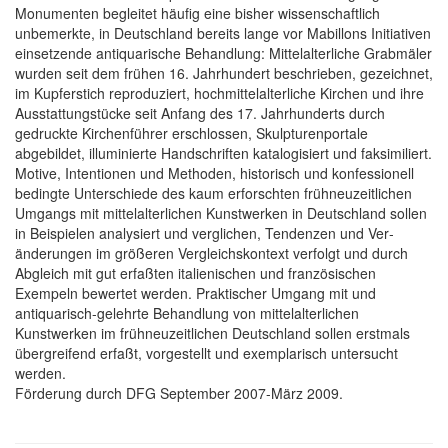
Monu­menten begleitet häufig eine bisher wissen­schaftlich
unbemerkte, in Deutschland bereits lange vor Mabillons Initiativen
einsetzende antiquarische Behandlung: Mittel­alterliche Grabmäler
wurden seit dem frühen 16. Jahr­hundert beschrieben, gez­eichnet,
im Kupfer­stich reproduziert, hoch­mittelalterliche Kirchen und ihre
Aus­stattungstücke seit Anfang des 17. Jahr­hunderts durch
gedruckte Kirchen­führer erschlossen, Skulpturen­portale
abgebildet, illuminierte Hand­schriften katalogisiert und faksimiliert.
Motive, Intentionen und Me­thoden, historisch und konfes­sionell
bedingte Unter­schiede des kaum er­forschten früh­neuzeitlichen
Umgangs mit mittel­alterlichen Kunst­werken in Deutsch­land sollen
in Bei­spielen analysiert und verglichen, Ten­denzen und Ver­
änderungen im größeren Vergleichs­kontext verfolgt und durch
Abgleich mit gut erfaßten italienischen und französischen
Exempeln bewertet werden. Praktischer Umgang mit und
antiquarisch-gelehrte Behandlung von mittel­alterlichen
Kunstwerken im frühneu­zeitlichen Deutschland sollen erstmals
übergreifend erfaßt, vorgestellt und exemplarisch untersucht
werden.
Förderung durch DFG September 2007-März 2009.