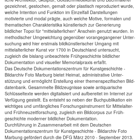
gezeichnet, gestochen, gemalt oder plastisch reproduziert wurde,
welche Intention und Funktion im Einzel­fall Dar­stellungen
motivierte und modal prägte, auch welche Motive, formalen und
thematischen Charakteristika künstlerisch zur Generierung
bildlicher Topoi für "mittelalterlichen" Anschein genutzt wurden. In
methodischer Um­gewichtung gegen­über vor­angegangener Unter­
suchung wird hier erst­mals bild­künstlerischer Umgang mit
mittelalterlicher Kunst vor 1700 in Deutsch­land untersucht,
zugleich die bislang unbeachtete Früh­geschichte bildlicher
Dokumentation und visueller Memorialpraxis erfaßt.
Das Deutsche Dokumentations­zentrum für Kunst­geschichte -
Bildarchiv Foto Marburg bietet Heimat, administrative Unter­
stützung und ermöglicht Erstellung einer themen­spezifischen Bild­
datenbank. Gesam­melte Bild­zeugnisse sowie antiquarische
Schlüs­seltexte werden digitalisiert und aufbereitet im Internet zur
Verfügung gestellt. Es entsteht so neben der Buchpublikation ein
wichtiges und umfängliches Forschungs­instrument für Mittelalter-
und Frühneu­zeitforschung, zugleich ein Bild­corpus zur Früh­
geschichte moderner bildlicher Dokumentation.
Durch­führung in Zusam­menarbeit mit dem Deutschen
Dokumentations­zentrum für Kunst­geschichte - Bildarchiv Foto
Marbung gefördert durch die DFG März 2010 - September 2013.