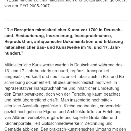
von der DFG 2005-2007.
"Die Rezeption mittel­alterlicher Kunst vor 1700 in Deutsch­
land. Restaurie­rung, Inszenie­rung, Inanspruch­nahme,
Reproduk­tion, anti­quarische Dokumentation und Er­klärung
mittel­alterlicher Bau- und Kunst­werke im 16. und 17. Jahr­
hundert."
Mittel­alterliche Kunst­werke wurden in Deutsch­land während des
16. und 17. Jahr­hunderts erneuert, ergänzt, transportiert,
umgesetzt, verkauft und neu ins­zeniert, aber auch in Bild und Be­
schreibung doku­mentiert; all dies unter­schiedlich motiviert, in
repräsentativer In­anspruchnahme und in­haltlicher Um­deutung
den Erhalt bewirkend, doch von der Forschung kaum beachtet
und nicht über­greifend erfaßt. Man ins­zenierte hoch­mittel­
alterliche Ausstat­tungsstücke in Kirchen­neubauten, ver­wendete
gezielt hochgotische Figuren und Architektur­teile zur Er­richtung
von Altären, versetzte, ergänzte und kopierte Grab­mäler und
Kirchen­portale, ließ Goldschmiede­werke in Zeichnung und
Gemälde abbilden. Den praktisch-künstlerischen Um­gang mit den