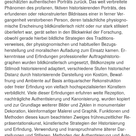
geschätzten authentischen Porträts zurück. Das weit verbreitete
Phänomen des profanen, fiktiven historisieren­den Porträts, des
erfundenen oder re­konstruierten Bildnisses einer in ferner Ver­
gangenheit verstorbenen Person, deren tatsäch­liche physiogno­
mische Er­scheinung bild­künstlerisch nicht oder nur stark stilisiert
überliefert war, gerät selten in den Blickwinkel der Fo­rschung,
obwohl gerade hierbei bildliche Strategien des Traditions­
verweises, der physio­gnomischen und habituel­len Bezugs­
herstellung und moralischen Auf­ladung zum Ein­satz kamen. Er­
kenntnisse und Er­findungen pro­fessioneller Auf­tragshistorio­
graphen wurden bild­künstlerisch umgesetzt, Bild­konzepte und
Stilmodi histo­risierend adaptiert, ver­schiedene Stufen histo­rischer
Dis­tanz durch histo­risierende Dar­stellung von Kostüm, Bewaf­
fnung und Ambiente auf Basis anti­quarischer Re­konstruktion
oder freier Er­findung von vielfach hoch­spezialisierten Künstlern
verbildlicht. Viele dieser Er­findungen erfuhren weite Rezeption,
nach­trägliche Authentisierung und Kanonisierung, wurden kopiert
und zur Grund­lage weiterer Bilder und Zyklen in monu­mentaler
Deko­ration, klein­formatiger Malerei und Graphik. Funktionen und
Methoden dieses kaum beachteten Zweiges früh­neuzeitlicher Re­
präsentationskunst, künstlerische Strategien der Historisie­rung
und Erfindung, Ver­wendung und Inan­spruchnahme älterer Dar­
stellungen und Stillagen, Methoden der Authentisie­rung und Auto­