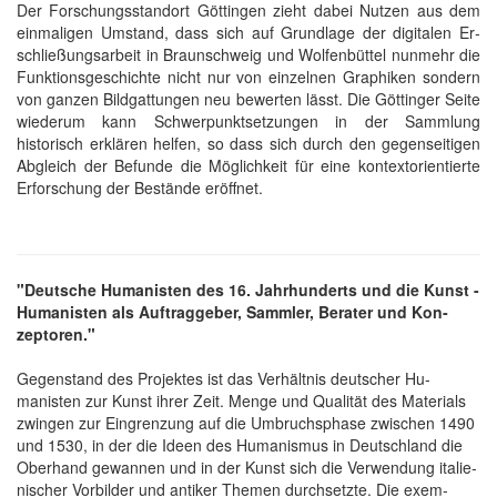
Der Forschungsstandort Göttingen zieht dabei Nutzen aus dem
einmaligen Um­stand, dass sich auf Grund­lage der digi­talen Er­
schließ­ungs­arbeit in Braun­schweig und Wolfen­büttel nun­mehr die
Funktions­geschichte nicht nur von einzelnen Graphiken sondern
von ganzen Bild­gattungen neu be­werten lässt. Die Göttinger Seite
wiederum kann Schwer­punkt­setzungen in der Sammlung
historisch er­klären helfen, so dass sich durch den gegen­seitigen
Ab­gleich der Be­funde die Mög­lich­keit für eine kontext­orientierte
Er­forschung der Be­stände eröffnet.
"Deut­sche Human­isten des 16. Jahr­hun­derts und die Ku­nst -
Humanisten als Auf­trag­geber, Sam­mler, Be­rater und Kon­
zeptoren."
Gegen­stand des Pro­jektes ist das Ver­hältnis deutsch­er Hu­
manisten zur Ku­nst ihrer Zeit. Men­ge und Quali­tät des Materials
zwingen zur Ein­grenz­ung auf die Um­bruchs­phase zwisch­en 1490
und 1530, in der die Ide­en des Humanis­mus in Deutsch­land die
Ober­hand ge­wannen und in der Ku­nst sich die Ver­wendung italie­
nisch­er Vor­bilder und anti­ker The­men durch­setzte. Die exem­