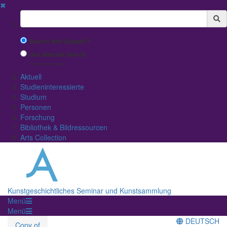
✖
Suchbegriff
Search with Google™
Use Internal Search
(limited result quality)
Aktuell
Studieninteressierte
Studium
Personen
Forschung
Bibliothek & Bildressourcen
Arts Collection
Kunstgeschichtliches Seminar und Kunstsammlung
Menü
Menü
DEUTSCH
Copy of