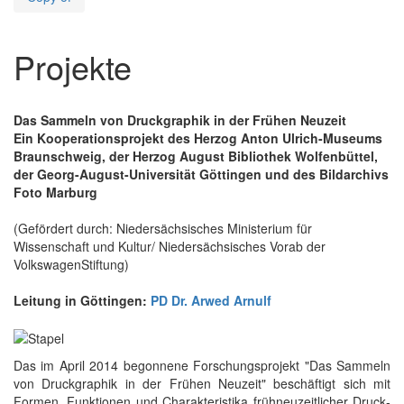
Projekte
Das Sammeln von Druckgraphik in der Frühen Neuzeit
Ein Kooperationsprojekt des Herzog Anton Ulrich-Museums
Braunschweig, der Herzog August Bibliothek Wolfenbüttel,
der Georg-August-Universität Göttingen und des Bildarchivs
Foto Marburg
(Gefördert durch: Niedersächsisches Ministerium für
Wissenschaft und Kultur/ Niedersächsisches Vorab der
VolkswagenStiftung)
Leitung in Göttingen:
PD Dr. Arwed Arnulf
Das im April 2014 begonnene For­schungs­projekt "Das Sammeln
von Druck­graphik in der Frühen Neu­zeit" be­schäftigt sich mit
Formen, Funk­tionen und Charak­teris­tika früh­neu­zeit­licher Druck­