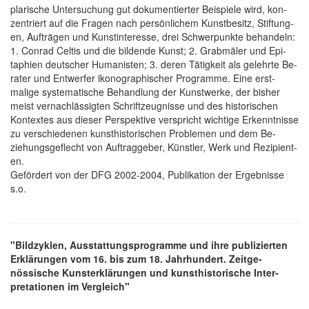
plarische Unter­such­ung gut doku­mentierter Bei­spiele wird, kon­
zentriert auf die Fra­gen nach per­sönlichem Kunst­be­sitz, Stiftung­
en, Auf­träg­en und Kunst­interes­se, drei Schwer­punkte be­handeln:
1. Con­rad Celtis und die bilden­de Ku­nst; 2. Grab­mäler und Epi­
taphien deutsch­er Hu­manisten; 3. deren Tätig­keit als ge­lehrte Be­
rater und Ent­werfer ikono­graphisch­er Pro­gram­me. Eine erst­
malige syste­matische Be­hand­lung der Kunst­werke, der bisher
meist ver­nachlässigten Schrift­zeugnis­se und des hist­orischen
Kon­textes aus dieser Per­spektive ver­spricht wichtige Er­kenntnis­se
zu ver­schiedenen kunst­historisch­en Pro­blemen und dem Be­
ziehungs­geflecht von Auf­trag­geber, Künst­ler, We­rk und Rezi­pient­
en.
Ge­fördert von der DFG 2002-2004, Pu­blikation der Er­gebnis­se
s.o.
"Bildzyklen, Aus­stat­tungs­program­me und ihre pu­blizierten
Er­klärungen vom 16. bis zum 18. Jahr­hundert. Zeit­ge­
nössische Kunst­er­klärungen und kunst­historische Inter­
pretationen im Ver­gleich"