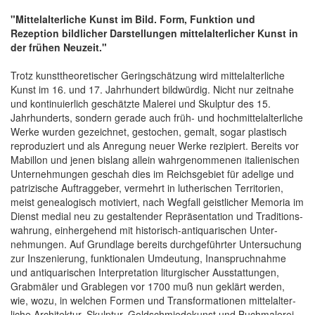
"Mittel­alterliche Kunst im Bild. Form, Funktion und
Rezeption bildlicher Dar­stellungen mittelalterlicher Kunst in
der frühen Neuzeit."
Trotz kunst­theoretischer Gering­schätzung wird mittel­alterliche
Kunst im 16. und 17. Jahrhundert bild­würdig. Nicht nur zeitnahe
und kontinuierlich geschätzte Malerei und Skulptur des 15.
Jahrhunderts, sondern gerade auch früh- und hochmittel­alterliche
Werke wurden gezeichnet, gestochen, gemalt, sogar plastisch
reproduziert und als Anregung neuer Werke rezipiert. Bereits vor
Mabillon und jenen bislang allein wahr­genommenen italienischen
Unter­nehmungen geschah dies im Reichs­gebiet für adelige und
patrizische Auftrag­geber, vermehrt in lutherischen Ter­ritorien,
meist genealogisch motiviert, nach Wegfall geistlicher Memoria im
Dienst medial neu zu gestaltender Re­präsentation und Traditions­
wahrung, ein­hergehend mit historisch-antiquarischen Unter­
nehmungen. Auf Grundlage bereits durchgeführter Unter­suchung
zur Inszenierung, funktionalen Umdeutung, In­anspruchnahme
und anti­quarischen Interpretation liturgischer Aus­stattungen,
Grabmäler und Grablegen vor 1700 muß nun geklärt werden,
wie, wozu, in welchen Formen und Trans­formationen mittelalter­
liche Architektur, Skulptur, Goldschmiede­kunst und Buch­malerei