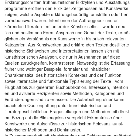
Er­klärungs­schriften früh­neu­zeitlicher Bild­zyklen und Aus­stat­tungs­
program­me eröffnen den Blick der Zeit­genos­sen auf Kunst­werke,
zeigen, welche As­pekte er­klärungs­bedürftig, um­strit­ten oder her­
vorhebens­wert waren. Intention­en der Auf­trag­geber und er­
klärenden Literat­en - mit­unter der Kü­nstler selbst - wer­den deut­
lich und bestim­men Fo­rm, An­spruch und Ge­halt der Texte, er­mö­
glichen ein Ver­ständnis der Kunst­werke in histo­risch re­levanten
Ka­tegorien. Aus Kunst­werken und er­klärenden Texten destillierte
histo­rische Sicht­weisen und Inter­pretation­en las­sen sich mit
kunst­historisch­en Analys­en, die nur in Aus­nahm­en auf die­se
Quel­len zurück­greifen, kontrastier­en. Not­wendig ist die Er­fas­sung
früher und wichti­ger Bei­spiele, for­maler und in­haltlich­er
Charakter­istika, des historisch­en Kon­textes und der Funk­tion
sowie lite­rarische und funk­tionale Typisie­rung der Texte - vom
Flug­blatt bis zur ge­lehrten Buch­publikation. Interes­sen, Intention­
en und avisierte Rezipienten sowie Methoden, Kategorien und
Veränderungen sind zu erfassen. Die Aufarbeitung einer kaum
beachteten Quellengattung unter kunsthistorischen und
literaturgeschichtlichen Fragestellungen und Methoden mit direkt­
em Be­zug auf die Bild­zeugnis­se ver­spricht Erken­ntnis­se über
Kunst­werke und Auf­schlüsse zur historisch­en Re­levanz kunst­
historisch­er Methoden und Denk­muster.
In Zusam­menarbeit mit Magistran­den und Doktor­anden, ge­fördert