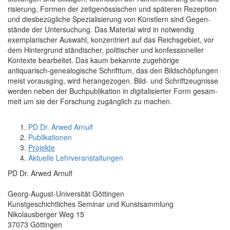
risierung, Formen der zeit­genössischen und späteren Rezeption
und diesbezügliche Spe­zialisierung von Künstlern sind Gegen­
stände der Unter­suchung. Das Material wird in notwendig
exemplarischer Aus­wahl, konzentriert auf das Reichs­gebiet, vor
dem Hinter­grund ständischer, politischer und konfes­sioneller
Kontexte be­arbeitet. Das kaum bekannte zugehörige
antiquarisch-genealogische Schrifttum, das den Bild­schöpfungen
meist vorausging, wird heran­gezogen. Bild- und Schrift­zeugnisse
werden neben der Buch­publikation in digitalisierter Form gesam­
melt um sie der For­schung zu­gänglich zu machen.
PD Dr. Arwed Arnulf
Publikationen
Projekte
Aktuelle Lehrveranstaltungen
PD Dr. Arwed Arnulf
Georg-August-Universität Göttingen
Kunstgeschichtliches Seminar und Kunstsammlung
Nikolausberger Weg 15
37073 Göttingen