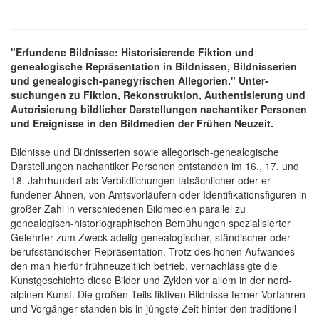
"Erfundene Bildnisse: Historisierende Fiktion und
genealogische Re­präsentation in Bild­nissen, Bild­nisserien
und genealogisch-panegyrischen Allegorien." Unter­
suchungen zu Fiktion, Re­konstruktion, Authentisie­rung und
Autorisie­rung bildlicher Dar­stellungen nachantiker Personen
und Ereignisse in den Bildmedien der Frühen Neuzeit.
Bildnisse und Bildnis­serien sowie allegorisch-genealogische
Darstel­lungen nachantiker Personen ent­standen im 16., 17. und
18. Jahr­hundert als Ver­bildlichungen tat­sächlicher oder er­
fundener Ahnen, von Amts­vorläufern oder Identifikations­figuren in
großer Zahl in ver­schiedenen Bild­medien parallel zu
genealogisch-historio­graphischen Bemühungen spezialisierter
Gelehrter zum Zweck adelig-genealogischer, ständischer oder
berufs­ständischer Re­präsentation. Trotz des hohen Auf­wandes
den man hierfür frühneu­zeitlich betrieb, ver­nachlässigte die
Kunst­geschichte diese Bilder und Zyklen vor allem in der nord­
alpinen Kunst. Die großen Teils fiktiven Bild­nisse ferner Vor­fahren
und Vorgänger standen bis in jüngste Zeit hinter den traditionell