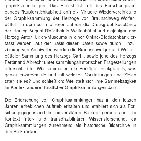
graphik­samm­lungen. Das Pro­jekt ist Teil des For­schungs­ver­
bundes "Kupfer­stichkabinett online - Virtue­lle Wieder­ver­einigung
der Gra­phik­sammlung der Her­zöge von Braun­schweig-Wolfen­
büttel", in dem seit mehreren Jahren die Druck­graphik­be­stände
der Herzog August Bib­liothek in Wolfen­büttel und die­jenigen des
Herzog Anton Ulrich-Museums in einer Online-Bild­daten­bank er­
fasst werden. Auf der Basis dieser Daten sowie durch Hin­zu­
ziehung von Ar­chi­valien werden die Braun­schweiger und Wolfen­
bütteler Samm­lung des Her­zogs Carl I. sowie jene des Her­zogs
Ferdinand Albrecht unter samm­lungs­his­torischen Frage­stellungen
er­forscht, d.h.: Wie sammelten die Herzöge Druck­graphik, was
genau er­warben sie und mit welchen Vor­stellungen und Zielen
taten sie es? Und schließlich: Wie stellt sich ihre Sammel­tätig­keit
im Kon­text anderer fürstlicher Graphik­samm­lungen dar?
Die Erforschung von Graphik­sammlungen hat in den letzten
Jahren er­heb­lichen Auf­trieb er­halten und etabliert sich als For­
schungs­gegen­stand im uni­versi­tären Betrieb, gerade auch im
Kon­text inter- und trans­disziplinärer Wissens­forschung, da
Graphik­sammlungen zu­nehmend als historische Bild­archive in
den Blick rücken.