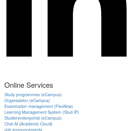
Online Services
Study programmes (eCampus)
Organisation (eCampus)
Examination management (FlexNow)
Learning Management System (Stud.IP)
Studierendenportal (eCampus)
Chat AI
(
Academic Cloud
)
Job announcements