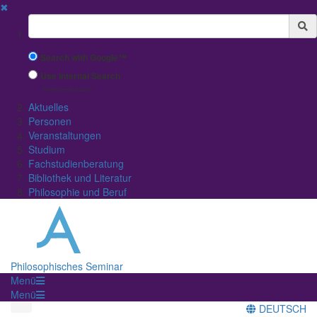
✖
Suchbegriff
Search with Google™
Use Internal Search
(limited result quality)
Aktuelles
Personen
Veranstaltungen
Studium
Fachstudienberatung
Bibliothek und Literatur
Philosophie und Beruf
Philosophisches Seminar
Menü
Menü
DEUTSCH