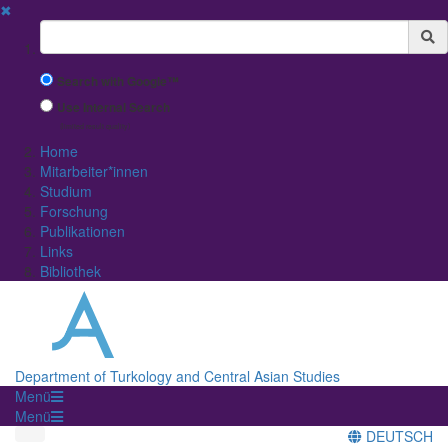
✖
Suchbegriff
Search with Google™
Use Internal Search
(limited result quality)
Home
Mitarbeiter*innen
Studium
Forschung
Publikationen
Links
Bibliothek
Department of Turkology and Central Asian Studies
Menü
Menü
DEUTSCH