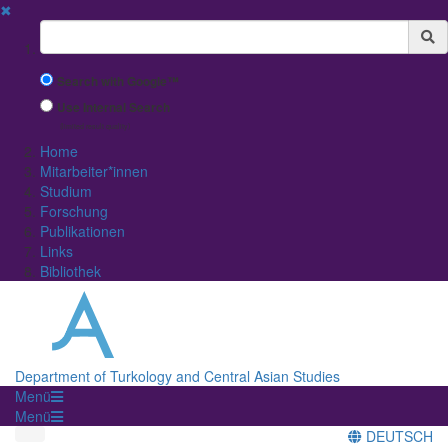
✖
Suchbegriff
Search with Google™
Use Internal Search
(limited result quality)
Home
Mitarbeiter*innen
Studium
Forschung
Publikationen
Links
Bibliothek
Department of Turkology and Central Asian Studies
Menü
Menü
DEUTSCH