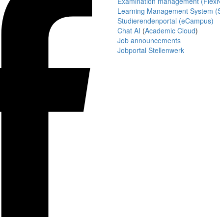
Examination management (Flex
Learning Management System (S
Studierendenportal (eCampus)
Chat AI
(
Academic Cloud
)
Job announcements
Jobportal Stellenwerk