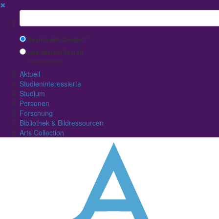
✖
Suchbegriff
Search with Google™
Use Internal Search
(limited result quality)
Aktuell
Studieninteressierte
Studium
Personen
Forschung
Bibliothek & Bildressourcen
Arts Collection