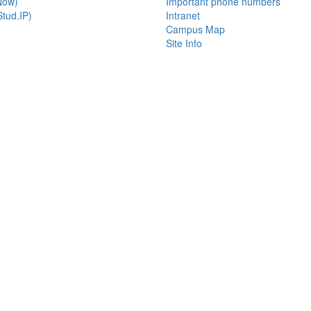
Now)
Important phone numbers
tud.IP)
Intranet
Campus Map
Site Info