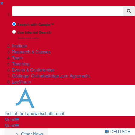
✖
Suchbegriff
Search with Google™
Use Internal Search
(limited result quality)
Institute
Research & Classes
Team
Teaching
Events & Conferences
Göttinger Onlinebeiträge zum Agrarrecht
LexVinum
Institut für Landwirtschaftsrecht
Menü
Menü
DEUTSCH
Other News