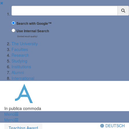
✖
Suchbegriff
Search with Google™
Use Internal Search
(limited result quality)
The University
Faculties
Research
Studying
Institutions
Alumni
International
In publica commoda
Menü
Menü
DEUTSCH
Teaching Award