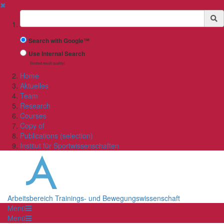
✖
Suchbegriff
Search with Google™
Use Internal Search
(limited result quality)
Home
Aktuelles
Team
Research
Courses
Copy of
Publications (selection)
Institut für Sportwissenschaften
Arbeitsbereich Trainings- und Bewegungswissenschaft
Menü
Menü