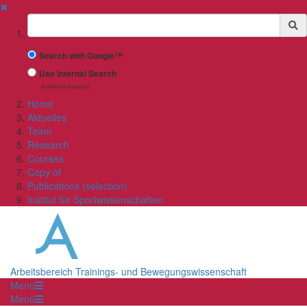
✖
Suchbegriff
Search with Google™
Use Internal Search
(limited result quality)
Home
Aktuelles
Team
Research
Courses
Copy of
Publications (selection)
Institut für Sportwissenschaften
Arbeitsbereich Trainings- und Bewegungswissenschaft
Menü
Menü