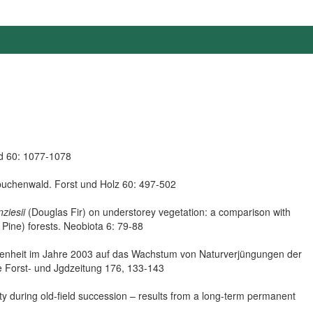
ld 60: 1077-1078
buchenwald. Forst und Holz 60: 497-502
ziesii
(Douglas Fir) on understorey vegetation: a comparison with
Pine) forests. Neobiota 6: 79-88
enheit im Jahre 2003 auf das Wachstum von Naturverjüngungen der
ne Forst- und Jgdzeitung 176, 133-143
ity during old-field succession – results from a long-term permanent