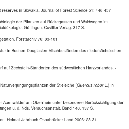
 reserves in Slovakia. Journal of Forest Science 51: 446-457
gsbiologie der Pflanzen auf Rückegassen und Waldwegen im
aldökologie. Göttingen: Cuvillier-Verlag. 317 S.
etation. Forstarchiv 76: 83-101
tur in Buchen-Douglasien Mischbeständen des niedersächsischen
 auf Zechstein-Standorten des südwestlichen Harzvorlandes. -
aturverjüngungspflanzen der Stieleiche (
Quercus robur
L.) in
r Auenwälder am Oberrhein unter besonderer Berücksichtigung der
öttingen u. d. Nds. Versuchsanstalt, Band 140, 137 S.
en. Heimat-Jahrbuch Osnabrücker Land 2006: 23-31