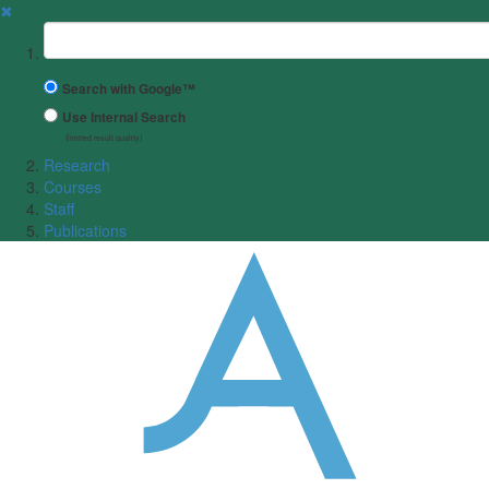
✖
Suchbegriff
Search with Google™
Use Internal Search
(limited result quality)
Research
Courses
Staff
Publications