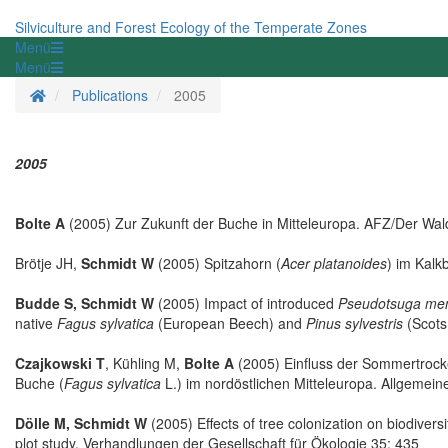
Silviculture and Forest Ecology of the Temperate Zones
Menü
Menü
Homepage
Publications
2005
2005
Bolte A
(2005) Zur Zukunft der Buche in Mitteleuropa. AFZ/Der Wa
Brötje JH,
Schmidt W
(2005) Spitzahorn (
Acer platanoides
) im Kalk
Budde S, Schmidt W
(2005) Impact of introduced
Pseudotsuga men
native
Fagus sylvatica
(European Beech) and
Pinus sylvestris
(Scots 
Czajkowski T
, Kühling M,
Bolte A
(2005) Einfluss der Sommertrock
Buche (
Fagus sylvatica
L.) im nordöstlichen Mitteleuropa. Allgemei
Dölle M, Schmidt W
(2005) Effects of tree colonization on biodivers
plot study. Verhandlungen der Gesellschaft für Ökologie 35: 435