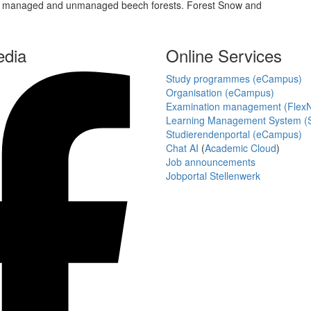
y of managed and unmanaged beech forests. Forest Snow and
edia
Online Services
Study programmes (eCampus)
Organisation (eCampus)
Examination management (Flex
Learning Management System (S
Studierendenportal (eCampus)
Chat AI
(
Academic Cloud
)
Job announcements
Jobportal Stellenwerk