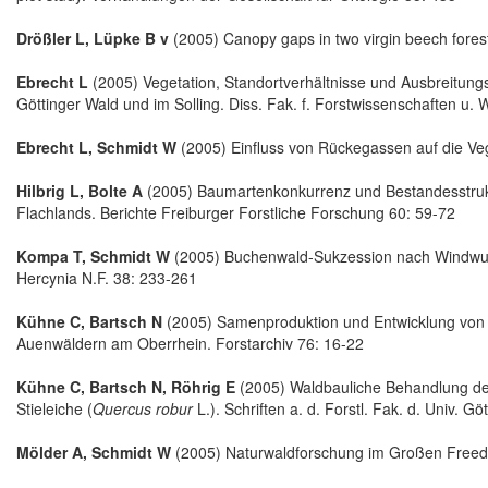
Drößler L, Lüpke B v
(2005) Canopy gaps in two virgin beech forest
Ebrecht L
(2005) Vegetation, Standortverhältnisse und Ausbreitun
Göttinger Wald und im Solling. Diss. Fak. f. Forstwissenschaften u. W
Ebrecht L, Schmidt W
(2005) Einfluss von Rückegassen auf die Veg
Hilbrig L, Bolte A
(2005) Baumartenkonkurrenz und Bestandesstruk
Flachlands. Berichte Freiburger Forstliche Forschung 60: 59-72
Kompa T, Schmidt W
(2005) Buchenwald-Sukzession nach Windwurf
Hercynia N.F. 38: 233-261
Kühne C, Bartsch N
(2005) Samenproduktion und Entwicklung von N
Auenwäldern am Oberrhein. Forstarchiv 76: 16-22
Kühne C, Bartsch N, Röhrig E
(2005) Waldbauliche Behandlung de
Stieleiche (
Quercus robur
L.). Schriften a. d. Forstl. Fak. d. Univ. G
Mölder A, Schmidt W
(2005) Naturwaldforschung im Großen Freed