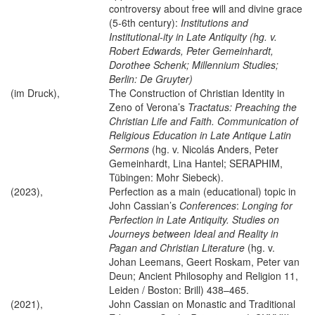
controversy about free will and divine grace
(5-6th century):
Institutions and
Institutional-ity in Late Antiquity (hg. v.
Robert Edwards, Peter Gemeinhardt,
Dorothee Schenk; Millennium Studies;
Berlin: De Gruyter)
(im Druck),
The Construction of Christian Identity in
Zeno of Verona’s
Tractatus: Preaching the
Christian Life and Faith. Communication of
Religious Education in Late Antique Latin
Sermons
(hg. v. Nicolás Anders, Peter
Gemeinhardt, Lina Hantel; SERAPHIM,
Tübingen: Mohr Siebeck).
(2023),
Perfection as a main (educational) topic in
John Cassian’s
Conferences
:
Longing for
Perfection in Late Antiquity. Studies on
Journeys between Ideal and Reality in
Pagan and Christian Literature
(hg. v.
Johan Leemans, Geert Roskam, Peter van
Deun; Ancient Philosophy and Religion 11,
Leiden / Boston: Brill) 438–465.
(2021),
John Cassian on Monastic and Traditional