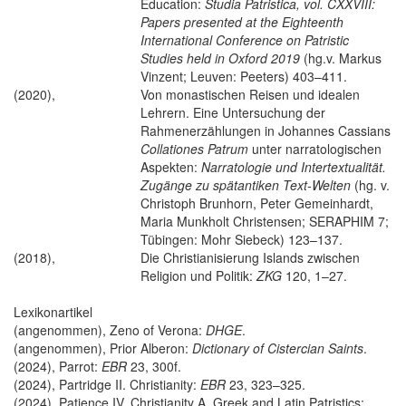
Education:
Studia Patristica, vol. CXXVIII:
Papers presented at the Eighteenth
International Conference on Patristic
Studies held in Oxford 2019
(hg.v. Markus
Vinzent; Leuven: Peeters) 403–411.
(2020),
Von monastischen Reisen und idealen
Lehrern. Eine Untersuchung der
Rahmenerzählungen in Johannes Cassians
Collationes Patrum
unter narratologischen
Aspekten:
Narratologie und Intertextualität.
Zugänge zu spätantiken Text-Welten
(hg. v.
Christoph Brunhorn, Peter Gemeinhardt,
Maria Munkholt Christensen; SERAPHIM 7;
Tübingen: Mohr Siebeck) 123–137.
(2018),
Die Christianisierung Islands zwischen
Religion und Politik:
ZKG
120, 1–27.
Lexikonartikel
(angenommen), Zeno of Verona:
DHGE
.
(angenommen), Prior Alberon:
Dictionary of Cistercian Saints
.
(2024), Parrot:
EBR
23, 300f.
(2024), Partridge II. Christianity:
EBR
23, 323–325.
(2024), Patience IV. Christianity A. Greek and Latin Patristics: