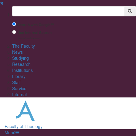
✖
Suchbegriff
Search with Google™
Use Internal Search
(limited result quality)
The Faculty
News
Studying
Research
Institutions
Library
Staff
Service
Internal
Faculty of Theology
Menü