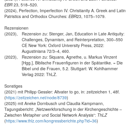
EBR
23, 518–520.
(2024), Perfection, Imperfection IV. Christianity A. Greek and Latin
Patristics and Orthodox Churches:
EBR
23, 1075–1079.
Rezensionen
(2023),
Rezension zu: Stenger, Jan, Education in Late Antiquity:
Challenges, Dynamism, and Reinterpretation, 300–550
CE New York: Oxford University Press, 2022:
Augustiniana 72/3–4, 460.
(2023),
Rezension zu: Siquans, Agnethe, u. Markus Vinzent
[Hgg.], Biblische Frauenfiguren in der Spätantike. = Die
Bibel und die Frauen, 5.2. Stuttgart: W. Kohlhammer
Verlag 2022: ThLZ.
Sonstiges
(2021) mit Philipp Gessler: Altvater to go, in: zeitzeichen 1, 48f.
(
https://zeitzeichen.net/node/8739
)
(2025) mit Aneke Dornbusch und Claudia Kampmann,
Tagungsbericht: „Netzwerkforschung in der Kirchengeschichte –
Zwischen Metapher und Social Network Analysis“:
ThLZ
(
https://www.thlz.com/kongressberichte.php?id=36
)