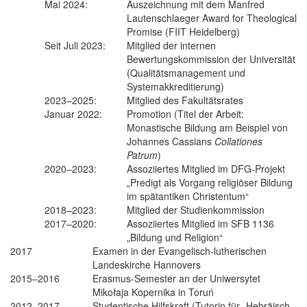
Mai 2024:
Auszeichnung mit dem Manfred
Lautenschlaeger Award for Theological
Promise (FIIT Heidelberg)
Seit Juli 2023:
Mitglied der internen
Bewertungskommission der Universität
(Qualitätsmanagement und
Systemakkreditierung)
2023–2025:
Mitglied des Fakultätsrates
Januar 2022:
Promotion (Titel der Arbeit:
Monastische Bildung am Beispiel von
Johannes Cassians
Collationes
Patrum
)
2020–2023:
Assoziiertes Mitglied im DFG-Projekt
„Predigt als Vorgang religiöser Bildung
im spätantiken Christentum“
2018–2023:
Mitglied der Studienkommission
2017–2020:
Assoziiertes Mitglied im SFB 1136
„Bildung und Religion“
2017
Examen in der Evangelisch-lutherischen
Landeskirche Hannovers
2015–2016
Erasmus-Semester an der Uniwersytet
Mikołaja Kopernika in Toruń
2012–2017
Studentische Hilfskraft (Tutorin für „Hebräisch