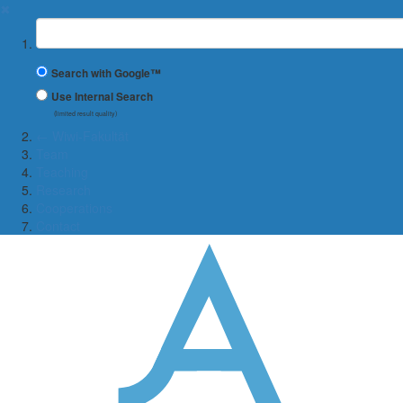
✖
Suchbegriff
Search with Google™
Use Internal Search
(limited result quality)
← Wiwi-Fakultät
Team
Teaching
Research
Cooperations
Contact