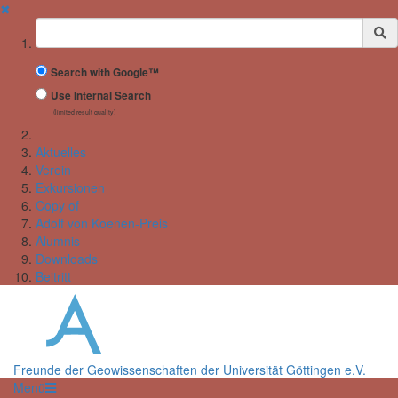
✖
Suchbegriff
Search with Google™
Use Internal Search
(limited result quality)
Aktuelles
Verein
Exkursionen
Copy of
Adolf von Koenen-Preis
Alumnis
Downloads
Beitritt
Freunde der Geowissenschaften der Universität Göttingen e.V.
Menü