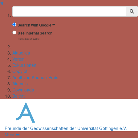
✖
Suchbegriff
Search with Google™
Use Internal Search
(limited result quality)
Aktuelles
Verein
Exkursionen
Copy of
Adolf von Koenen-Preis
Alumnis
Downloads
Beitritt
Freunde der Geowissenschaften der Universität Göttingen e.V.
Menü