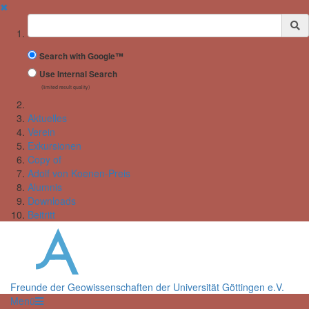
✖
Suchbegriff
Search with Google™
Use Internal Search
(limited result quality)
Aktuelles
Verein
Exkursionen
Copy of
Adolf von Koenen-Preis
Alumnis
Downloads
Beitritt
Freunde der Geowissenschaften der Universität Göttingen e.V.
Menü