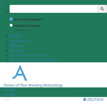
✖
Suchbegriff
Search with Google™
Use Internal Search
(limited result quality)
People
Publications
Research
Teaching
News & Announcements
History of this Chair and Division
Division of Plant Breeding Methodology
Menü
Menü
DEUTSCH