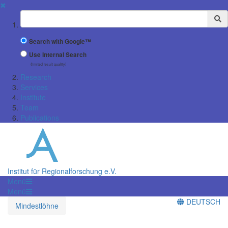
✖
Suchbegriff
Search with Google™
Use Internal Search
(limited result quality)
Research
Services
Institute
Team
Publications
Institut für Regionalforschung e.V.
Menü
Menü
DEUTSCH
Mindestlöhne