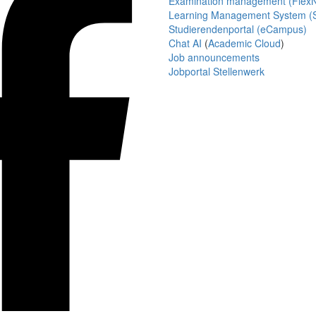
Examination management (Flex
Learning Management System (S
Studierendenportal (eCampus)
Chat AI
(
Academic Cloud
)
Job announcements
Jobportal Stellenwerk