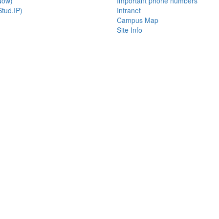
Now)
Important phone numbers
tud.IP)
Intranet
Campus Map
Site Info