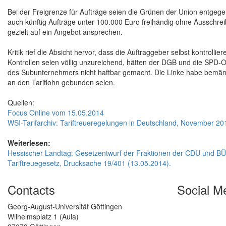
Bei der Freigrenze für Aufträge seien die Grünen der Union entge
auch künftig Aufträge unter 100.000 Euro freihändig ohne Ausschrei
gezielt auf ein Angebot ansprechen.
Kritik rief die Absicht hervor, dass die Auftraggeber selbst kontrolli
Kontrollen seien völlig unzureichend, hätten der DGB und die SPD-O
des Subunternehmers nicht haftbar gemacht. Die Linke habe bemäng
an den Tariflohn gebunden seien.
Quellen:
Focus Online vom 15.05.2014
WSI-Tarifarchiv: Tariftreueregelungen in Deutschland, November 20
Weiterlesen:
Hessischer Landtag: Gesetzentwurf der Fraktionen der CDU und 
Tariftreuegesetz, Drucksache 19/401 (13.05.2014).
Contacts
Social M
Georg-August-Universität Göttingen
Wilhelmsplatz 1 (Aula)