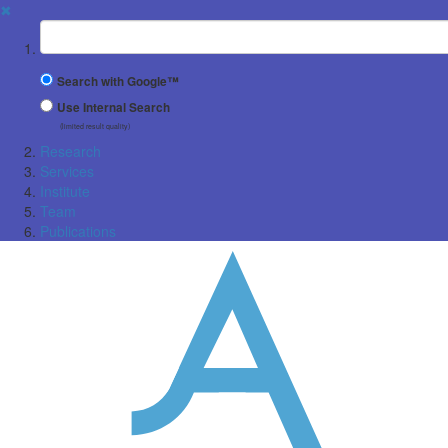
✖
Suchbegriff
Search with Google™
Use Internal Search
(limited result quality)
Research
Services
Institute
Team
Publications