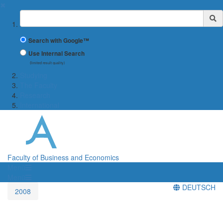
✖
Suchbegriff
Search with Google™
Use Internal Search
(limited result quality)
Studying
The Faculty
Research
International
Faculty of Business and Economics
Menü
Menü
DEUTSCH
2008