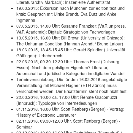
Literaturarchiv Marbach): Inszenierte Authentizität
19.03.2015: Exkursion nach München zur edition text und
kritik: Gespräch mit Ulrike Brandt, Eva Dutz und Anke
Ingmanns
07.05.2015, 14.00 Uhr: Susanne Franzkeit (V&R unipress,
V&R Academic): Digitale Strategie von Fachverlagen
13.05.2015, 16.00 Uhr: Bill Brown (University of Chicago):
The Unhuman Condition (Hannah Arendt / Bruno Latour)
18.06.2015, 13.45-15.45 Uhr: Gerald Spindler (Universität
Göttingen): Urheberrecht
22.06.2015, 09.30-12.30 Uhr: Thomas Ernst (Duisburg-
Essen): Nach dem geistigen Eigentum? Literatur,
Autorschaft und juridische Kategorien im digitalen Wandel
Terminverschiebung: Die für den 16.02.2016 angekündigte
Veranstaltung mit Michael Hagner (ETH Zürich) muss
verschoben werden. Der Ersatztermin steht noch nicht fest.
22.03.2016, 10.00-ca. 17.00 Uhr: Renate Giacomuzzi
(Innbruck): Typologie von Internetlesungen
01.11.2016, 16.00 Uhr, Scott Rettberg (Bergen) - Vortrag:
"History of Electronic Literature"
02.11.2016, 09.30-12.00 Uhr, Scott Rettberg (Bergen) -
Seminar
09.12.2016: 10.00-16.00 Uhr: Doris Moser (Klagenfurt) /