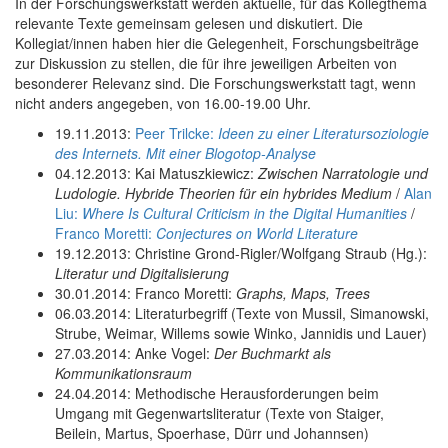
In der Forschungswerkstatt werden aktuelle, für das Kollegthema
relevante Texte gemeinsam gelesen und diskutiert. Die
Kollegiat/innen haben hier die Gelegenheit, Forschungsbeiträge
zur Diskussion zu stellen, die für ihre jeweiligen Arbeiten von
besonderer Relevanz sind. Die Forschungswerkstatt tagt, wenn
nicht anders angegeben, von 16.00-19.00 Uhr.
19.11.2013:
Peer Trilcke:
Ideen zu einer Literatursoziologie
des Internets. Mit einer Blogotop-Analyse
04.12.2013: Kai Matuszkiewicz:
Zwischen Narratologie und
Ludologie. Hybride Theorien für ein hybrides Medium
/
Alan
Liu:
Where Is Cultural Criticism in the Digital Humanities
/
Franco Moretti:
Conjectures on World Literature
19.12.2013: Christine Grond-Rigler/Wolfgang Straub (Hg.):
Literatur und Digitalisierung
30.01.2014: Franco Moretti:
Graphs, Maps, Trees
06.03.2014: Literaturbegriff (Texte von Mussil, Simanowski,
Strube, Weimar, Willems sowie Winko, Jannidis und Lauer)
27.03.2014: Anke Vogel:
Der Buchmarkt als
Kommunikationsraum
24.04.2014: Methodische Herausforderungen beim
Umgang mit Gegenwartsliteratur (Texte von Staiger,
Beilein, Martus, Spoerhase, Dürr und Johannsen)