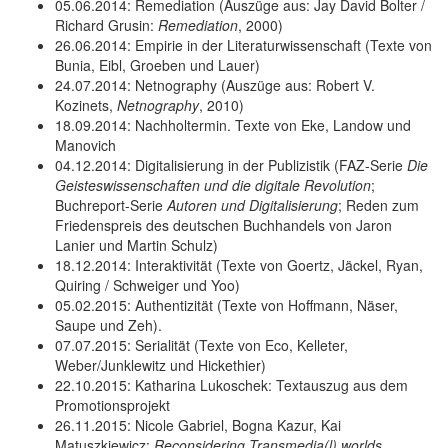
05.06.2014: Remediation (Auszüge aus: Jay David Bolter /
Richard Grusin:
Remediation
, 2000)
26.06.2014: Empirie in der Literaturwissenschaft (Texte von
Bunia, Eibl, Groeben und Lauer)
24.07.2014: Netnography (Auszüge aus: Robert V.
Kozinets,
Netnography
, 2010)
18.09.2014: Nachholtermin. Texte von Eke, Landow und
Manovich
04.12.2014: Digitalisierung in der Publizistik (FAZ-Serie
Die
Geisteswissenschaften und die digitale Revolution
;
Buchreport-Serie
Autoren und Digitalisierung
; Reden zum
Friedenspreis des deutschen Buchhandels von Jaron
Lanier und Martin Schulz)
18.12.2014: Interaktivität (Texte von Goertz, Jäckel, Ryan,
Quiring / Schweiger und Yoo)
05.02.2015: Authentizität (Texte von Hoffmann, Näser,
Saupe und Zeh).
07.07.2015: Serialität (Texte von Eco, Kelleter,
Weber/Junklewitz und Hickethier)
22.10.2015: Katharina Lukoschek: Textauszug aus dem
Promotionsprojekt
26.11.2015: Nicole Gabriel, Bogna Kazur, Kai
Matuszkiewicz:
Reconsidering Transmedia(l) worlds