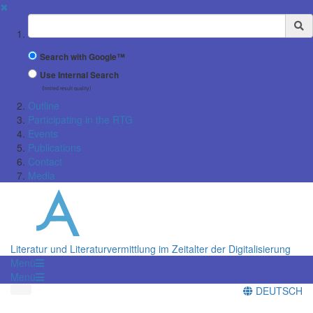
✖
Suchbegriff
Search with Google™
Use Internal Search
(limited result quality)
Outline
Participating in the RTG
Events
Publications
Contact
Media
Literatur und Literaturvermittlung im Zeitalter der Digitalisierung
Menü
Menü
DEUTSCH