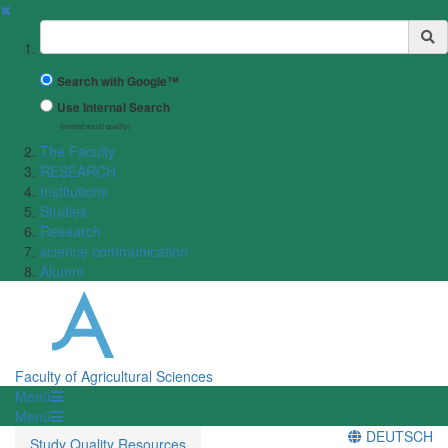
✖
Suchbegriff
Search with Google™
Use Internal Search
(limited result quality)
The Faculty
RESEARCH
Institutions
Studies
Research
science communication
Alumni
Faculty of Agricultural Sciences
Menü
Menü
DEUTSCH
Study Quality Resources