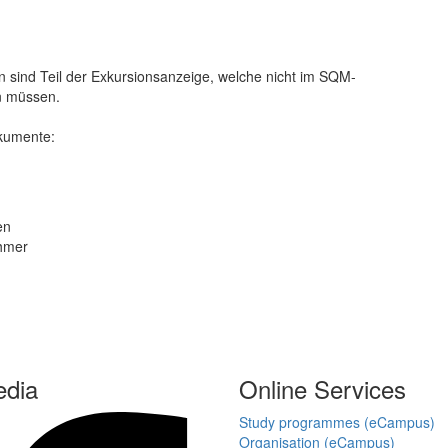
 sind Teil der Exkursionsanzeige, welche nicht im SQM-
n müssen.
okumente:
en
ehmer
edia
Online Services
Study programmes (eCampus)
Organisation (eCampus)