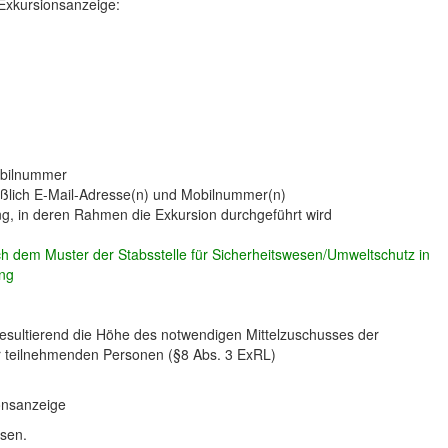
 Exkursionsanzeige:
Mobilnummer
eßlich E-Mail-Adresse(n) und Mobilnummer(n)
g, in deren Rahmen die Exkursion durchgeführt wird
ch dem Muster der Stabsstelle für Sicherheitswesen/Umweltschutz in
ung
resultierend die Höhe des notwendigen Mittelzuschusses der
der teilnehmenden Personen (§8 Abs. 3 ExRL)
ionsanzeige
sen.