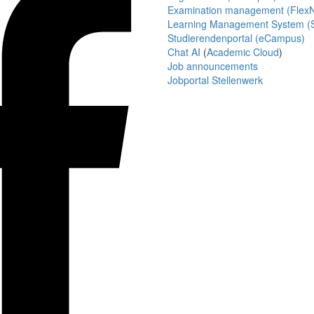
Examination management (Flex
Learning Management System (S
Studierendenportal (eCampus)
Chat AI
(
Academic Cloud
)
Job announcements
Jobportal Stellenwerk