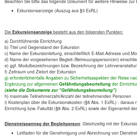
Beachten Sie bitte das folgende Dokument für weitere Hinweise zur
Exkursionsanzeige (Auszug aus §3 ExRL)
Die
Exkursionsanzeige
besteht aus den folgenden Punkten:
a) Durchführende Einrichtung
b) Titel und Gegenstand der Exkursion
c) Name der Exkursionleitung, einschließlich E-Mail-Adresse und 
d) Name der vorgesehenen Begleit-/Betreuungsperson(en) einschli
e) ggf. Modulbezeichnungen bzw. Bezeichnung der Lehrveranstaltun
f) Zeitraum und Zielort der Exkursion
g) erforderlichenfalls Angaben zu Sicherheitsaspekten der Reise na
Ergänzung zur allgemeinen
Gefährdungsbeurteilung
der Einricht
(siehe die Dokumente zur "Gefährdungsbeurteilung")
h) maximale Teilnehmerzahl/Anzahl der teilnehmenden Personen
i) Kostenplan über die Exkursionskosten (§8 Abs. 1 ExRL) - daraus 
Einrichtung bzw. Fakultät (§8 Abs. 2 ExRL) sowie der Eigenanteil 
Dienstreiseantrag der Begleitperson
: Gleichzeitig mit der Exkurs
Leitfaden für die Genehmigung und Abrechnung von Dienstrei