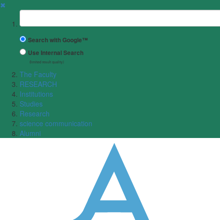
✖
Suchbegriff
Search with Google™
Use Internal Search
(limited result quality)
The Faculty
RESEARCH
Institutions
Studies
Research
science communication
Alumni