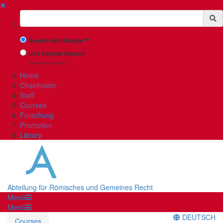
✖
Suchbegriff
Search with Google™
Use Internal Search
(limited result quality)
Home
Chairholder
Staff
Courses
Forschung
Promotion
Library
Abteilung für Römisches und Gemeines Recht
Menü
Menü
DEUTSCH
Courses