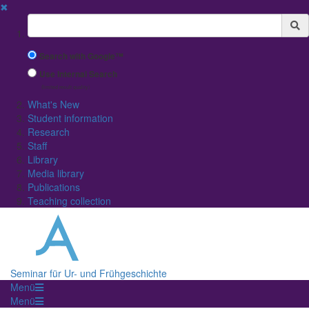
✖
Suchbegriff
Search with Google™
Use Internal Search
(limited result quality)
What's New
Student information
Research
Staff
Library
Media library
Publications
Teaching collection
Seminar für Ur- und Frühgeschichte
Menü
Menü