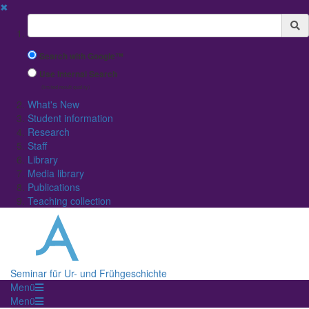
✖
Suchbegriff
Search with Google™
Use Internal Search
(limited result quality)
What's New
Student information
Research
Staff
Library
Media library
Publications
Teaching collection
Seminar für Ur- und Frühgeschichte
Menü
Menü