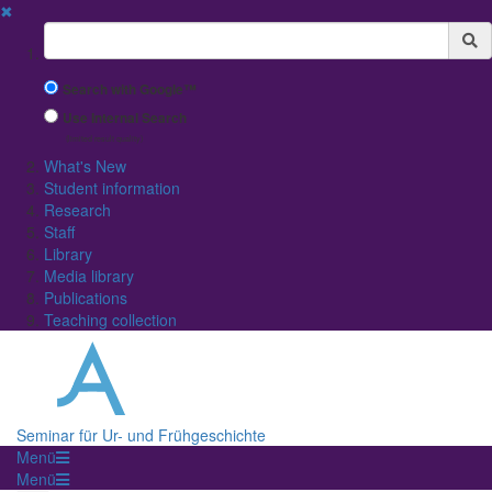
✖
Suchbegriff
Search with Google™
Use Internal Search
(limited result quality)
What's New
Student information
Research
Staff
Library
Media library
Publications
Teaching collection
Seminar für Ur- und Frühgeschichte
Menü
Menü