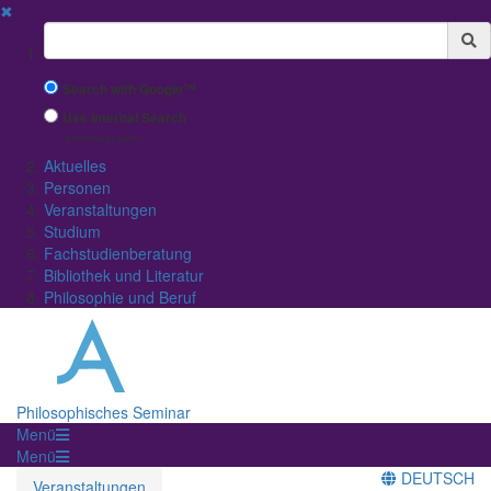
✖
Suchbegriff
Search with Google™
Use Internal Search
(limited result quality)
Aktuelles
Personen
Veranstaltungen
Studium
Fachstudienberatung
Bibliothek und Literatur
Philosophie und Beruf
Philosophisches Seminar
Menü
Menü
DEUTSCH
Veranstaltungen