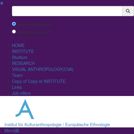
✖
Suchbegriff
Search with Google™
Use Internal Search
(limited result quality)
HOME
INSTITUTE
Studium
RESEARCH
VISUAL ANTHROPOLOGY(CVA)
Team
Copy of Copy of INSTITUTE
Links
Job offers
Institut für Kulturanthropologie / Europäische Ethnologie
Menü