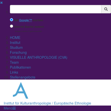
✖
Suchbegriff
Mit
Google™
suchen
Interne Suche nutzen
(eingeschränkte Ergebnisqualität)
HOME
Institut
Studium
Forschung
VISUELLE ANTHROPOLOGIE (CVA)
Team
Publikationen
Links
Stellenangebote
Institut für Kulturanthropologie / Europäische Ethnologie
Menü