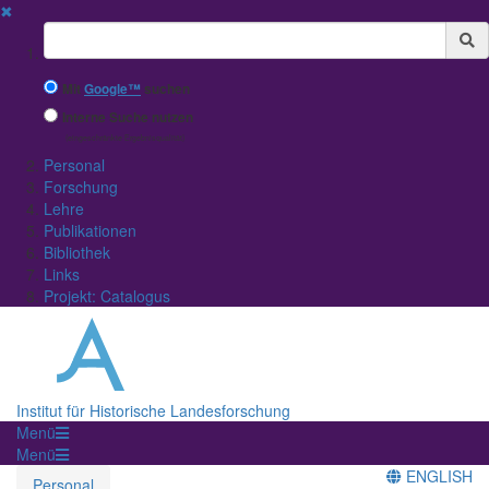
✖
Suchbegriff
Mit
Google™
suchen
Interne Suche nutzen
(eingeschränkte Ergebnisqualität)
Personal
Forschung
Lehre
Publikationen
Bibliothek
Links
Projekt: Catalogus
Institut für Historische Landesforschung
Menü
Menü
ENGLISH
Personal