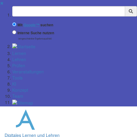
✖
Suchbegriff
Mit
Google™
suchen
Interne Suche nutzen
(eingeschränkte Ergebnisqualität)
Lernen
Lehren
Prüfen
Veranstaltungen
Tools
KI
Konzept
Team
Digitales Lernen und Lehren