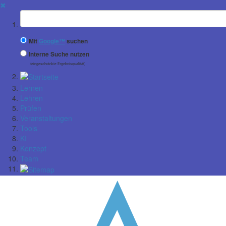
✖
Suchbegriff
Mit
Google™
suchen
Interne Suche nutzen
(eingeschränkte Ergebnisqualität)
Lernen
Lehren
Prüfen
Veranstaltungen
Tools
KI
Konzept
Team