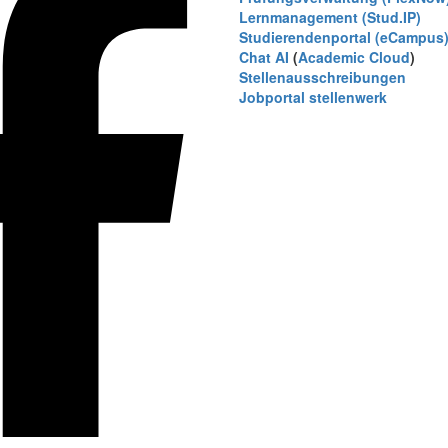
Lernmanagement (Stud.IP)
Studierendenportal (eCampus
Chat AI
(
Academic Cloud
)
Stellenausschreibungen
Jobportal stellenwerk