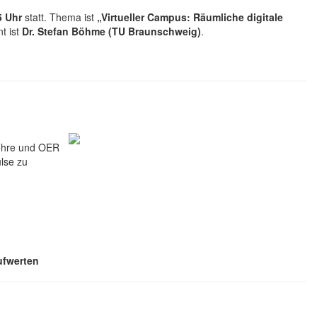
5 Uhr
statt. Thema ist
„Virtueller Campus: Räumliche digitale
nt ist
Dr. Stefan Böhme (TU Braunschweig)
.
ehre und OER
ulse zu
ufwerten