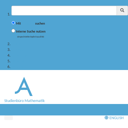
✖
Suchbegriff
Mit
Google™
suchen
Interne Suche nutzen
(eingeschränkte Ergebnisqualität)
Studium
Promotion
Forschung
Personen
Service
Studienbüro Mathematik
Menü
Menü
ENGLISH