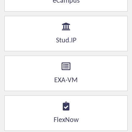
eCampus
Stud.IP
EXA-VM
FlexNow