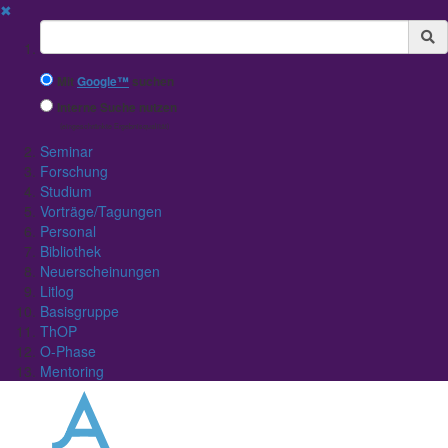
✖
Suchbegriff
Mit
Google™
suchen
Interne Suche nutzen
(eingeschränkte Ergebnisqualität)
Seminar
Forschung
Studium
Vorträge/Tagungen
Personal
Bibliothek
Neuerscheinungen
Litlog
Basisgruppe
ThOP
O-Phase
Mentoring