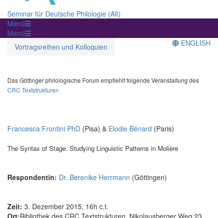
Seminar für Deutsche Philologie (Alt)
Menü
Menü
ENGLISH
Vortragsreihen und Kolloquien
Das Göttinger philologische Forum empfiehlt folgende Veranstaltung des
CRC Textstrukturen
Francesca Frontini PhD
(Pisa) &
Elodie Bénard
(Paris)
The Syntax of Stage. Studying Linguistic Patterns in Molière
Respondentin:
Dr. Berenike Herrmann
(Göttingen)
Zeit:
3. Dezember 2015, 16h c.t.
Ort:
Bibliothek des CRC Textstrukturen, Nikolausberger Weg 23