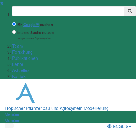
✖
Suchbegriff
Mit
Google™
suchen
Interne Suche nutzen
(eingeschränkte Ergebnisqualität)
Team
Forschung
Publikationen
Lehre
Aktuelles
Kontakt
Tropischer Pflanzenbau und Agrosystem Modellierung
Menü
Menü
ENGLISH