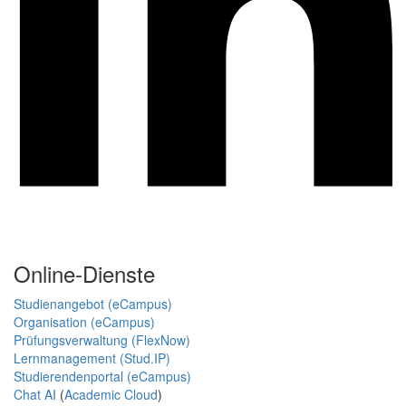
Online-Dienste
Studienangebot (eCampus)
Organisation (eCampus)
Prüfungsverwaltung (FlexNow)
Lernmanagement (Stud.IP)
Studierendenportal (eCampus)
Chat AI
(
Academic Cloud
)