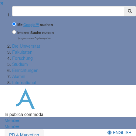
✖
Suchbegriff
Mit
Google™
suchen
Interne Suche nutzen
(eingeschränkte Ergebnisqualität)
Die Universität
Fakultäten
Forschung
Studium
Einrichtungen
Alumni
International
In publica commoda
Menü
Menü
ENGLISH
PR & Marketing