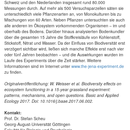
Schweiz und den Niederlanden insgesamt rund 80.000
Messungen durch. Auf mehr als 500 Versuchsparzellen säten sie
unterschiedlich viele Pflanzenarten an, von Monokulturen bis zu
Mischungen von 60 Arten. Neben Pflanzen untersuchten sie auch
alle anderen im Ökosystem vorkommenden Organismen – im und
oberhalb des Bodens. Darüber hinaus analysierten Bodenkundler
über die gesamten 15 Jahre die Stoffkreisläufe von Kohlenstoff,
Stickstoff, Nitrat und Wasser. Da der Einfluss von Biodiversität erst
verzögert sichtbar wird, ließen sich manche Effekte erst nach vier
oder fünf Jahren beobachten – und die Auswirkungen wurden im
Laufe des Experiments über die Zeit stärker. Weitere
Informationen sind im Internet unter
www.the-jena-experiment.de
zu finden.
Originalveröffentlichung: W. Weisser et al. Biodiversity effects on
ecosystem functioning in a 15-year grassland experiment:
patterns, mechanisms, and open questions. Basic and Applied
Ecology 2017. Doi: 10.1016/j.baae.2017.06.002.
Kontakt:
Prof. Dr. Stefan Scheu
Georg-August-Universität Göttingen
Fakultät für Biologie und Psychologie