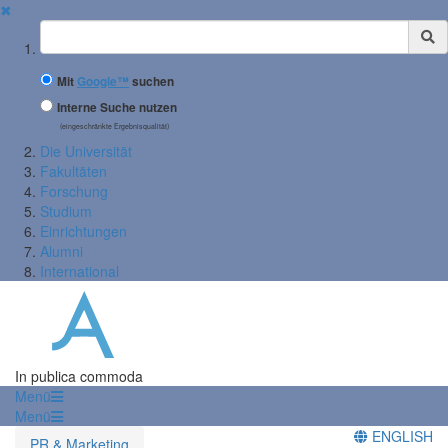
✖
Suchbegriff
Mit
Google™
suchen
Interne Suche nutzen
(eingeschränkte Ergebnisqualität)
Die Universität
Fakultäten
Forschung
Studium
Einrichtungen
Alumni
International
In publica commoda
Menü
Menü
ENGLISH
PR & Marketing