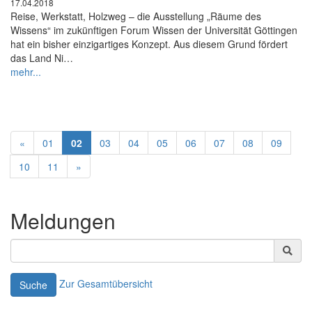
17.04.2018
Reise, Werkstatt, Holzweg – die Ausstellung „Räume des
Wissens“ im zukünftigen Forum Wissen der Universität Göttingen
hat ein bisher einzigartiges Konzept. Aus diesem Grund fördert
das Land Ni…
mehr...
«
01
02
03
04
05
06
07
08
09
10
11
»
Meldungen
Zur Gesamtübersicht
Suche