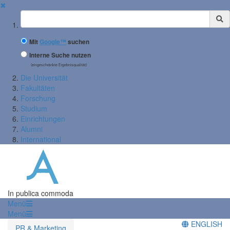
✖
Suchbegriff
Mit
Google™
suchen
Interne Suche nutzen
(eingeschränkte Ergebnisqualität)
Die Universität
Fakultäten
Forschung
Studium
Einrichtungen
Alumni
International
In publica commoda
Menü
Menü
ENGLISH
PR & Marketing