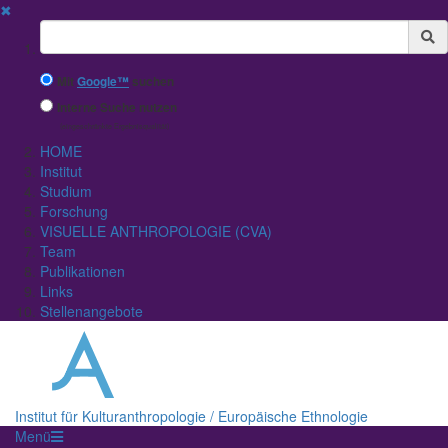
✖
Suchbegriff
Mit
Google™
suchen
Interne Suche nutzen
(eingeschränkte Ergebnisqualität)
HOME
Institut
Studium
Forschung
VISUELLE ANTHROPOLOGIE (CVA)
Team
Publikationen
Links
Stellenangebote
Institut für Kulturanthropologie / Europäische Ethnologie
Menü