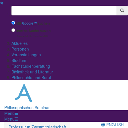
✖
Suchbegriff
Mit
Google™
suchen
Interne Suche nutzen
(eingeschränkte Ergebnisqualität)
Aktuelles
Personen
Veranstaltungen
Studium
Fachstudienberatung
Bibliothek und Literatur
Philosophie und Beruf
Philosophisches Seminar
Menü
Menü
ENGLISH
Professur in Zweitmitgliedschaft