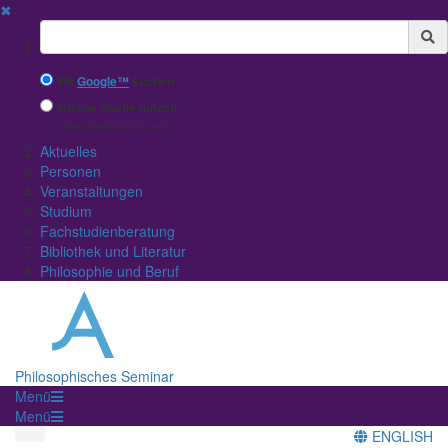
✖
Suchbegriff
Mit
Google™
suchen
Interne Suche nutzen
(eingeschränkte Ergebnisqualität)
Aktuelles
Personen
Veranstaltungen
Studium
Fachstudienberatung
Bibliothek und Literatur
Philosophie und Beruf
Philosophisches Seminar
Menü
Menü
ENGLISH