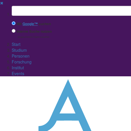
✖
Suchbegriff
Mit
Google™
suchen
Interne Suche nutzen
(eingeschränkte Ergebnisqualität)
Start
Studium
Personen
Forschung
Institut
Events