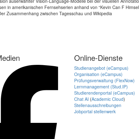
ision auserwählter Vision-Language-Modelle bei der visuellen Annotat
weisen in amerikanischen Fernsehserien anhand von “Kevin Can F Himsel
 Der Zusammenhang zwischen Tagesschau und Wikipedia
Medien
Online-Dienste
Studienangebot (eCampus)
Organisation (eCampus)
Prüfungsverwaltung (FlexNow)
Lernmanagement (Stud.IP)
Studierendenportal (eCampus)
Chat AI
(
Academic Cloud
)
Stellenausschreibungen
Jobportal stellenwerk