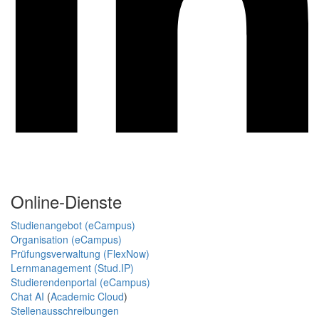
Online-Dienste
Studienangebot (eCampus)
Organisation (eCampus)
Prüfungsverwaltung (FlexNow)
Lernmanagement (Stud.IP)
Studierendenportal (eCampus)
Chat AI
(
Academic Cloud
)
Stellenausschreibungen