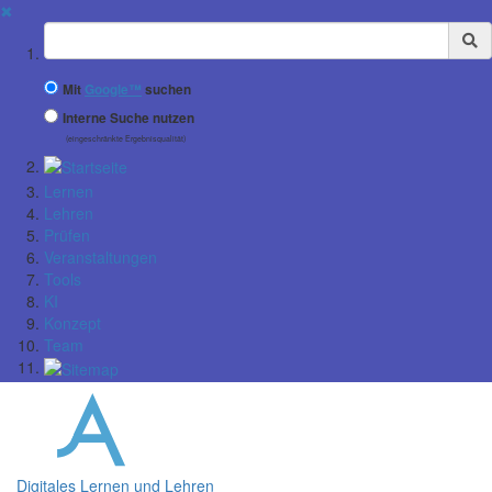
✖
Suchbegriff
Mit
Google™
suchen
Interne Suche nutzen
(eingeschränkte Ergebnisqualität)
Lernen
Lehren
Prüfen
Veranstaltungen
Tools
KI
Konzept
Team
Digitales Lernen und Lehren