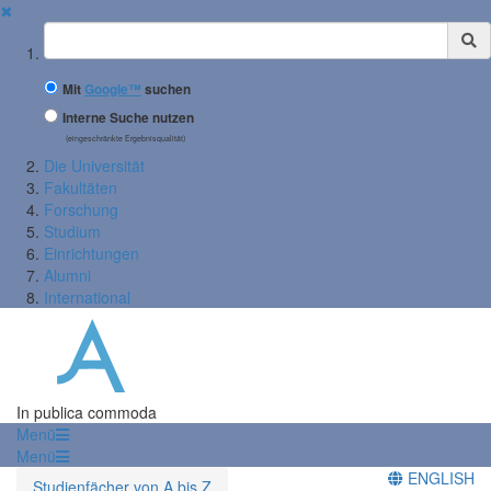
✖
Suchbegriff
Mit
Google™
suchen
Interne Suche nutzen
(eingeschränkte Ergebnisqualität)
Die Universität
Fakultäten
Forschung
Studium
Einrichtungen
Alumni
International
In publica commoda
Menü
Menü
ENGLISH
Studienfächer von A bis Z